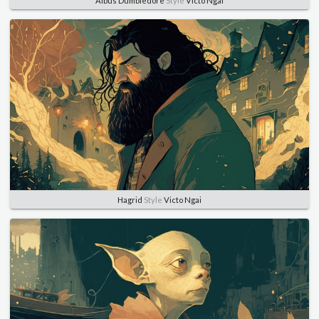
Albus Dumbledore
Style
Victo Ngai
Hagrid
Style
Victo Ngai