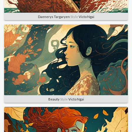
Daenerys Targaryen
Style
Victo Ngai
Beauty
Style
Victo Ngai