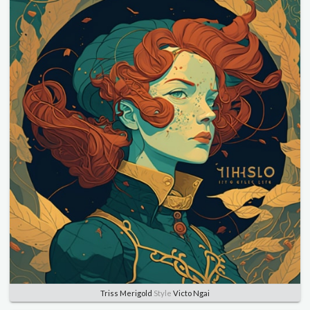
Triss Merigold
Style
Victo Ngai