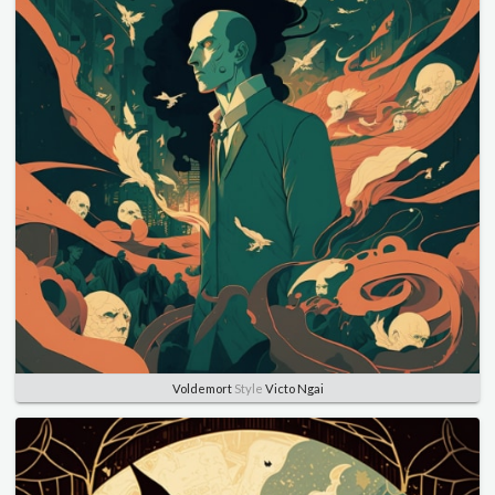
Voldemort
Style
Victo Ngai