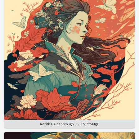
Aerith Gainsborough
Style
Victo Ngai