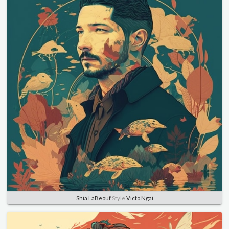
Shia LaBeouf
Style
Victo Ngai