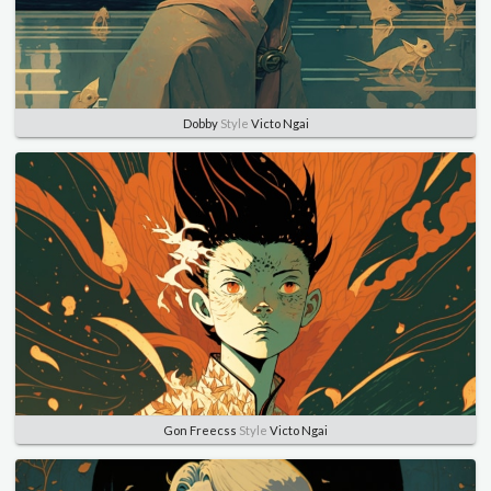
Dobby
Style
Victo Ngai
Gon Freecss
Style
Victo Ngai