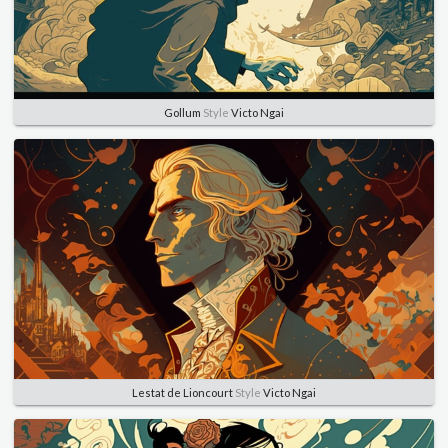
Gollum
Style
Victo Ngai
Lestat de Lioncourt
Style
Victo Ngai