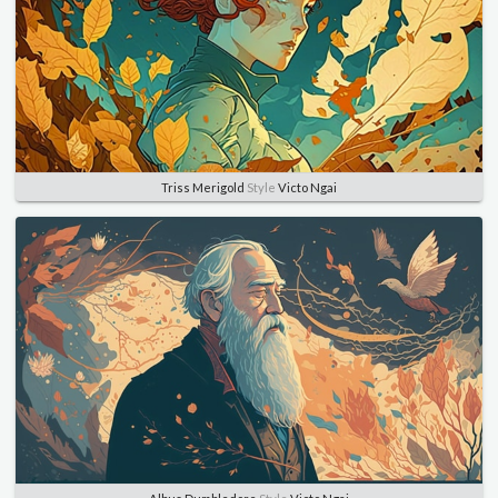
Triss Merigold
Style
Victo Ngai